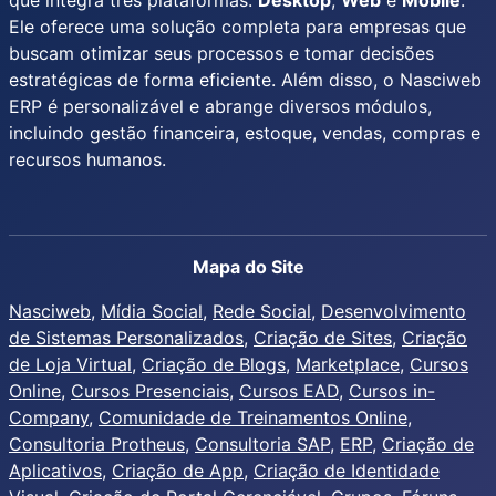
que integra três plataformas:
Desktop
,
Web
e
Mobile
.
Ele oferece uma solução completa para empresas que
buscam otimizar seus processos e tomar decisões
estratégicas de forma eficiente. Além disso, o Nasciweb
ERP é personalizável e abrange diversos módulos,
incluindo gestão financeira, estoque, vendas, compras e
recursos humanos.
Mapa do Site
Nasciweb
,
Mídia Social
,
Rede Social
,
Desenvolvimento
de Sistemas Personalizados
,
Criação de Sites
,
Criação
de Loja Virtual
,
Criação de Blogs
,
Marketplace
,
Cursos
Online
,
Cursos Presenciais
,
Cursos EAD
,
Cursos in-
Company
,
Comunidade de Treinamentos Online
,
Consultoria Protheus
,
Consultoria SAP
,
ERP
,
Criação de
Aplicativos
,
Criação de App
,
Criação de Identidade