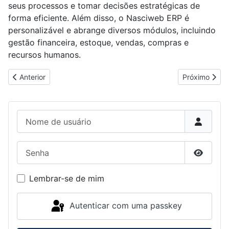
seus processos e tomar decisões estratégicas de
forma eficiente. Além disso, o Nasciweb ERP é
personalizável e abrange diversos módulos, incluindo
gestão financeira, estoque, vendas, compras e
recursos humanos.
Artigo anterior: Sistema para Farmácias, Drogarias e Drugstore 
Próximo arti
Anterior
Próximo
Nome de usuário
Senha
Mostrar
Lembrar-se de mim
Autenticar com uma passkey