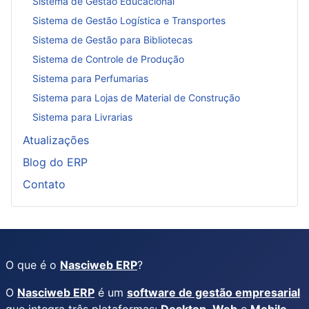
Sistema de Gestão Educacional
Sistema de Gestão Logística e Transportes
Sistema de Gestão para Bibliotecas
Sistema de Controle de Produção
Sistema para Perfumarias
Sistema para Lojas de Material de Construção
Sistema para Livrarias
Atualizações
Blog do ERP
Contato
O que é o
Nasciweb ERP
?
O
Nasciweb ERP
é um
software de gestão empresarial