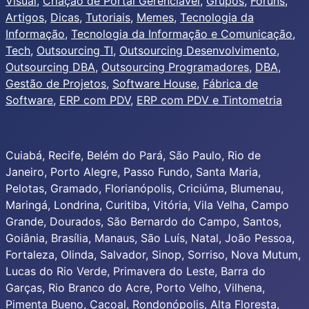
Visual
,
Criação de Portal Gerenciável
,
Grupos
,
Fóruns
,
Artigos
,
Dicas
,
Tutoriais
,
Memes
,
Tecnologia da
Informação
,
Tecnologia da Informação e Comunicação
,
Tech
,
Outsourcing TI
,
Outsourcing Desenvolvimento
,
Outsourcing DBA
,
Outsourcing Programadores
,
DBA
,
Gestão de Projetos
,
Software House
,
Fábrica de
Software
,
ERP com PDV
,
ERP com PDV e Tintometria
Cuiabá, Recife, Belém do Pará, São Paulo, Rio de
Janeiro, Porto Alegre, Passo Fundo, Santa Maria,
Pelotas, Gramado, Florianópolis, Criciúma, Blumenau,
Maringá, Londrina, Curitiba, Vitória, Vila Velha, Campo
Grande, Dourados, São Bernardo do Campo, Santos,
Goiânia, Brasília, Manaus, São Luís, Natal, João Pessoa,
Fortaleza, Olinda, Salvador, Sinop, Sorriso, Nova Mutum,
Lucas do Rio Verde, Primavera do Leste, Barra do
Garças, Rio Branco do Acre, Porto Velho, Vilhena,
Pimenta Bueno, Cacoal, Rondonópolis, Alta Floresta,